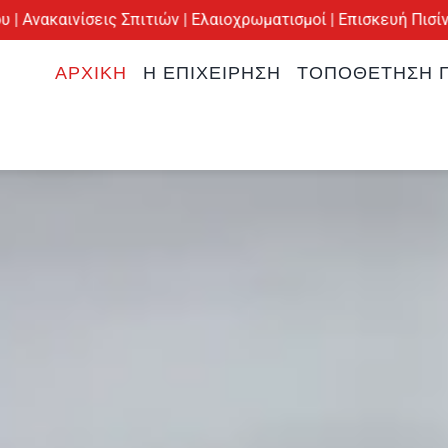
ις Σπιτιών | Ελαιοχρωματισμοί | Επισκευή Πισίνας |
Υπηρεσίε
ΑΡΧΙΚΉ
Η ΕΠΙΧΕΊΡΗΣΗ
ΤΟΠΟΘΈΤΗΣΗ Π