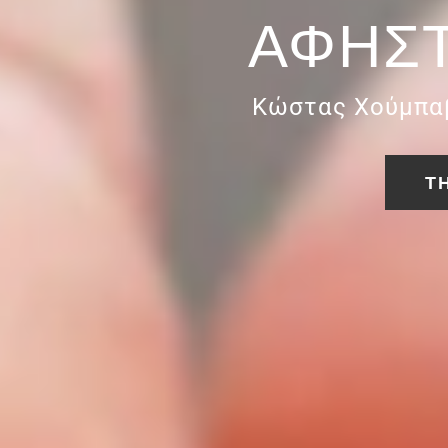
ΑΦΉΣΤ
Κώστας Χούμπαβ
ΤΗ