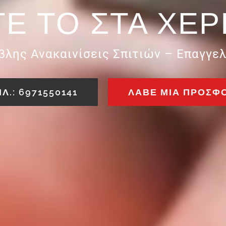
Ε ΤΟ ΣΤΑ ΧΈΡ
λης Ανακαινίσεις Σπιτιών – Επαγγ
Λ.: 6971550141
ΛΆΒΕ ΜΙΑ ΠΡΟΣΦ